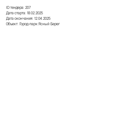
ID тендера: 207
Дата старта: 18.02.2025
Дата окончания: 12.04.2025
Объект: Город-парк Ясный Берег