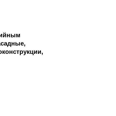
тийным
асадные,
оконструкции,